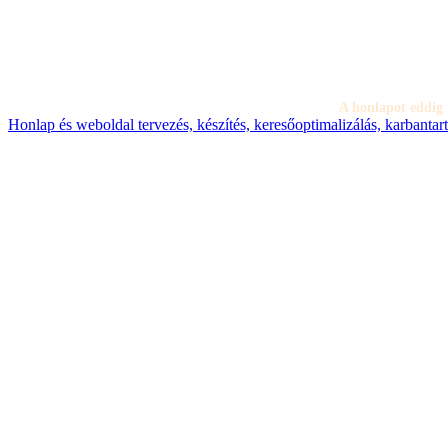
A honlapot eddig
Honlap és weboldal tervezés, készítés, keresőoptimalizálás, karbanta