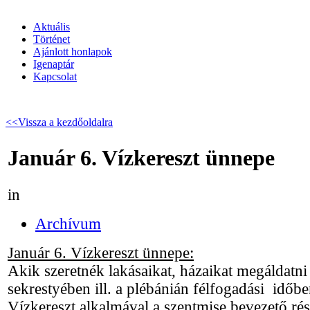
Aktuális
Történet
Ajánlott honlapok
Igenaptár
Kapcsolat
<<Vissza a kezdőoldalra
Január 6. Vízkereszt ünnepe
in
Archívum
Január 6. Vízkereszt ünnepe:
Akik szeretnék lakásaikat, házaikat megáldatni 
sekrestyében ill. a plébánián félfogadási időbe
Vízkereszt alkalmával a szentmise bevezető rés