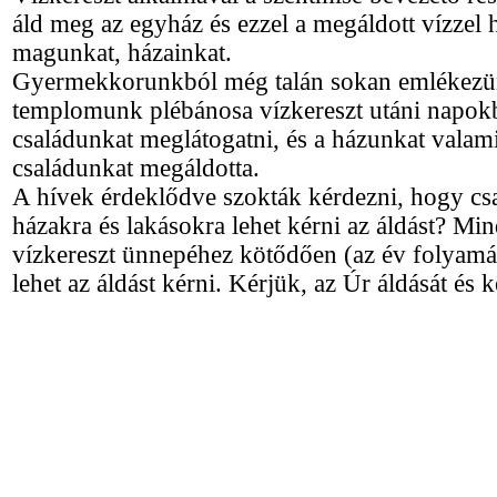
áld meg az egyház és ezzel a megáldott vízzel 
magunkat, házainkat.
Gyermekkorunkból még talán sokan emlékezü
templomunk plébánosa vízkereszt utáni napokb
családunkat meglátogatni, és a házunkat valami
családunkat megáldotta.
A hívek érdeklődve szokták kérdezni, hogy csa
házakra és lakásokra lehet kérni az áldást? Mi
vízkereszt ünnepéhez kötődően (az év folyamá
lehet az áldást kérni. Kérjük, az Úr áldását és 