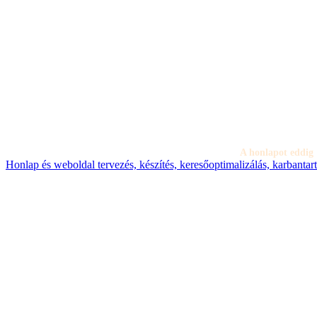
A honlapot eddig
Honlap és weboldal tervezés, készítés, keresőoptimalizálás, karbanta