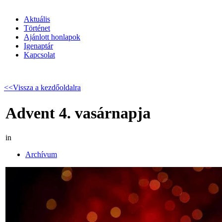
Aktuális
Történet
Ajánlott honlapok
Igenaptár
Kapcsolat
<<Vissza a kezdőoldalra
Advent 4. vasárnapja
in
Archívum