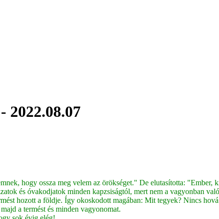
 - 2022.08.07
nek, hogy ossza meg velem az örökséget." De elutasította: "Ember, ki 
zzatok és óvakodjatok minden kapzsiságtól, mert nem a vagyonban való 
mést hozott a földje. Így okoskodott magában: Mit tegyek? Nincs hov
m majd a termést és minden vagyonomat.
gy sok évig elég!