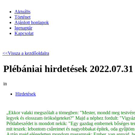
Aktuális
Történet
Ajánlott honlapok
Igenaptár
Kapcsolat
<<Vissza a kezdőoldalra
Plébániai hirdetések 2022.07.31
in
Hirdetések
„Ekkor valaki megszólalt a tömegben: "Mester, mondd meg testvérem
legyek és elosszam örökségeteket?" Majd a néphez fordult: "Vigyá
Példabeszédet is mondott nekik: "Egy gazdag embernek bőséges ter
mit teszek: lebontom csűreimet és nagyobbakat építek, oda gyűjtö
Aztán majd elégedetten mondom magamnak: Ember, van annyid, ho