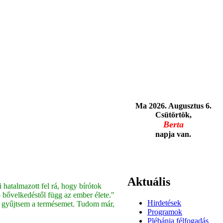
Ma 2026. Augusztus 6.
Csütörtök,
Berta
napja van.
Aktuális
hatalmazott fel rá, hogy bírótok
bővelkedéstől függ az ember élete."
Hirdetések
á gyűjtsem a termésemet. Tudom már,
Programok
Plébánia félfogadás