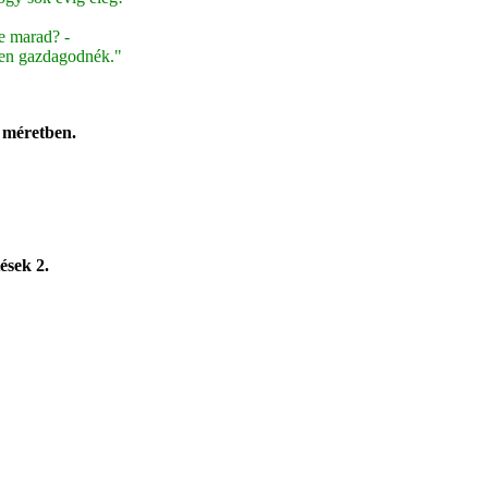
re marad? -
nben gazdagodnék."
s méretben.
ések 2.