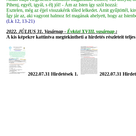
Pihenj, egyél, igyál, s élj jól! - Ám az Isten így szól hozzá:
Esztelen, még az éjjel visszakérik tőled lelkedet. Amit gyűjtöttél, ki
Így jár az, aki vagyont halmoz fel magának ahelyett, hogy az Iste
(Lk 12, 13-21)
2022. JÚLIUS 31. Vasárnap -
Évközi XVIII. vasárnap
:
A kis képekre kattintva megtekintheti a hirdetés részleteit telje
2022.07.31 Hirdetések 1.
2022.07.31 Hirdet