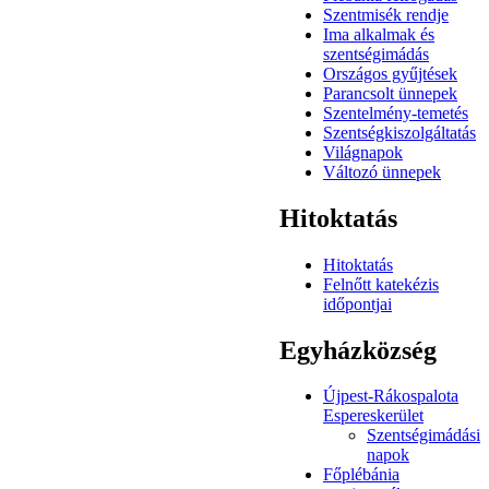
Szentmisék rendje
Ima alkalmak és
szentségimádás
Országos gyűjtések
Parancsolt ünnepek
Szentelmény-temetés
Szentségkiszolgáltatás
Világnapok
Változó ünnepek
Hitoktatás
Hitoktatás
Felnőtt katekézis
időpontjai
Egyházközség
Újpest-Rákospalota
Espereskerület
Szentségimádási
napok
Főplébánia