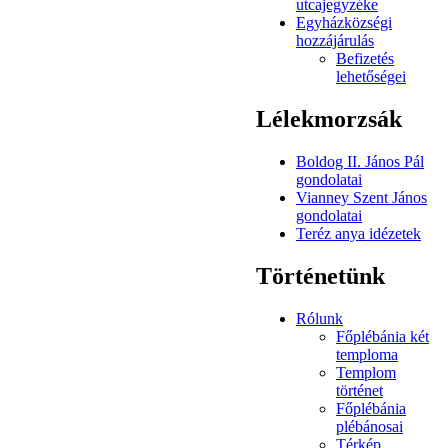
utcajegyzéke
Egyházközségi
hozzájárulás
Befizetés
lehetőségei
Lélekmorzsák
Boldog II. János Pál
gondolatai
Vianney Szent János
gondolatai
Teréz anya idézetek
Történetünk
Rólunk
Főplébánia két
temploma
Templom
történet
Főplébánia
plébánosai
Térkép